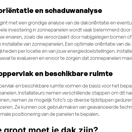
oriëntatie en schaduwanalyse
gint met een grondige analyse van de dakoriëntatie en event
ele investering in zonnepanelen wordt vaak belemmerd door s
w ervaren, zoals die veroorzaakt door nabijgelegen bomen of
 installatie van zonnepanelen. Een optimale oriëntatie van de
jkheden per locatie en van jouw energiedoelstellingen. Install
wval te evalueren en ervoor te zorgen dat zonnepanelen max
oppervlak en beschikbare ruimte
ervlak en beschikbare ruimte vormen de basis voor het bepale
anelen. Installateurs nemen verschillende stappen om dit nau
nen, nemen ze mogelijk foto’s op diverse tijdstippen gedu
ficeren. Ze kunnen ook gebruikmaken van geavanceerde tech
imale positionering van de panelen te bepalen.
 groot moet je dak zijn?