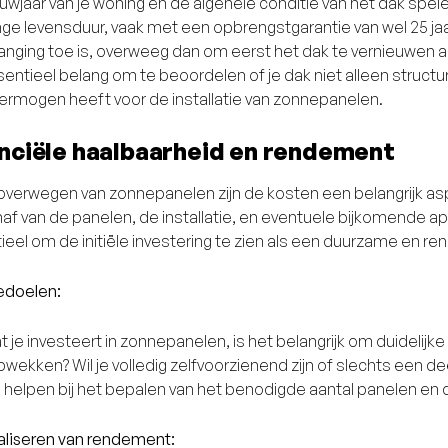
uwjaar van je woning en de algehele conditie van het dak spe
nge levensduur, vaak met een opbrengstgarantie van wel 25 jaar
vanging toe is, overweeg dan om eerst het dak te vernieuwen al
sentieel belang om te beoordelen of je dak niet alleen structu
ermogen heeft voor de installatie van zonnepanelen.
nciële haalbaarheid en rendement
t overwegen van zonnepanelen zijn de kosten een belangrijk a
af van de panelen, de installatie, en eventuele bijkomende a
ieel om de initiële investering te zien als een duurzame en re
edoelen:
 je investeert in zonnepanelen, is het belangrijk om duidelijk
opwekken? Wil je volledig zelfvoorzienend zijn of slechts een
 helpen bij het bepalen van het benodigde aantal panelen en d
liseren van rendement: