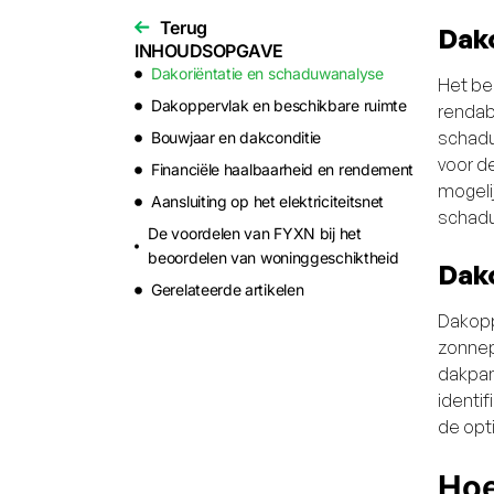
Terug
Dak
INHOUDSOPGAVE
Dakoriëntatie en schaduwanalyse
Het be
Dakoppervlak en beschikbare ruimte
rendab
schadu
Bouwjaar en dakconditie
voor de
Financiële haalbaarheid en rendement
mogeli
Aansluiting op het elektriciteitsnet
schadu
De voordelen van FYXN bij het
beoordelen van woninggeschiktheid
Dak
Gerelateerde artikelen
Dakopp
zonnep
dakpan
identi
de opt
Hoe