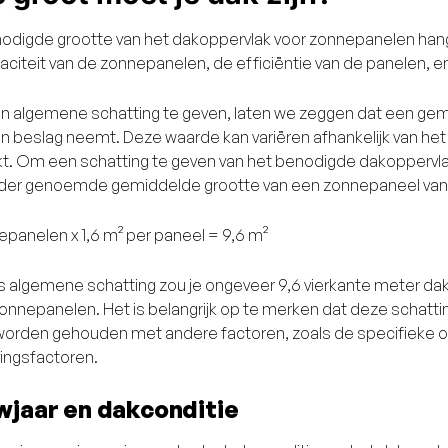
odigde grootte van het dakoppervlak voor zonnepanelen hangt
aciteit van de zonnepanelen, de efficiëntie van de panelen, 
 algemene schatting te geven, laten we zeggen dat een gem
in beslag neemt. Deze waarde kan variëren afhankelijk van he
kt. Om een schatting te geven van het benodigde dakoppervla
der genoemde gemiddelde grootte van een zonnepaneel van o
epanelen x 1,6 m² per paneel = 9,6 m²
ls algemene schatting zou je ongeveer 9,6 vierkante meter dak
onnepanelen. Het is belangrijk op te merken dat deze schattin
orden gehouden met andere factoren, zoals de specifieke orië
ngsfactoren.
jaar en dakconditie