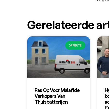
Gerelateerde ar
OFFERTE
Pas Op Voor Malafide
H
Verkopers Van
k
Thuisbatterijen
ad
F