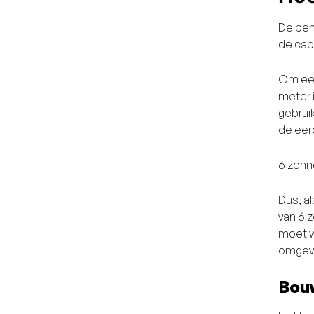
De ben
de cap
Om een
meter 
gebrui
de eer
6 zonn
Dus, a
van 6 z
moet w
omgevi
Bouw