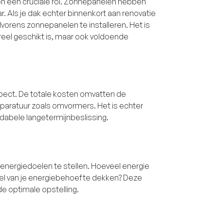
len een cruciale rol. Zonnepanelen hebben
. Als je dak echter binnenkort aan renovatie
vorens zonnepanelen te installeren. Het is
reel geschikt is, maar ook voldoende
spect. De totale kosten omvatten de
pparatuur zoals omvormers. Het is echter
ndabele langetermijnbeslissing.
e energiedoelen te stellen. Hoeveel energie
 deel van je energiebehoefte dekken? Deze
e optimale opstelling.