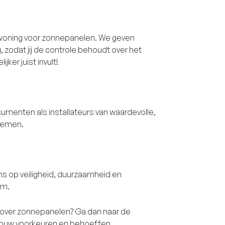
w woning voor zonnepanelen. We geven
, zodat jij de controle behoudt over het
jker juist invult!
sumenten als installateurs van waardevolle,
 nemen.
ons op veiligheid, duurzaamheid en
rm.
 over zonnepanelen? Ga dan naar de
j jouw voorkeuren en behoeften.