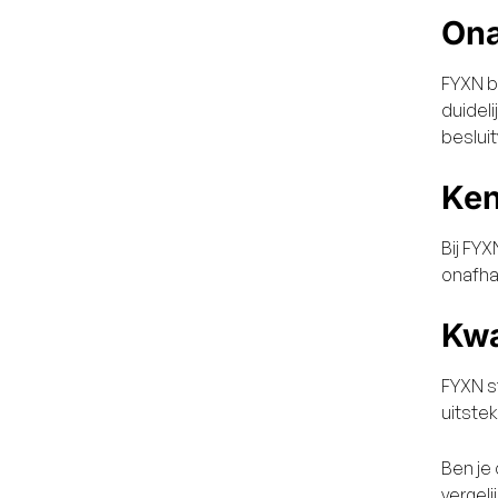
Ona
FYXN b
duideli
besluit
Ken
Bij FY
onafha
Kwa
FYXN st
uitstek
Ben je
vergel