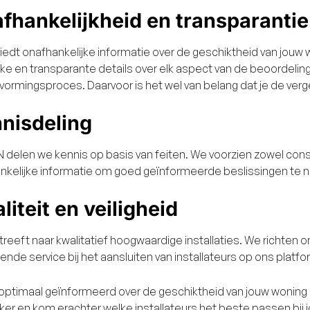
fhankelijkheid en transparantie
iedt onafhankelijke informatie over de geschiktheid van jou
jke en transparante details over elk aspect van de beoordeling
vormingsproces. Daarvoor is het wel van belang dat je de vergeli
nisdeling
XN delen we kennis op basis van feiten. We voorzien zowel con
nkelijke informatie om goed geïnformeerde beslissingen te
liteit en veiligheid
reeft naar kwalitatief hoogwaardige installaties. We richten 
ende service bij het aansluiten van installateurs op ons platfo
 optimaal geïnformeerd over de geschiktheid van jouw woning
ijker en kom erachter welke installateurs het beste passen bi