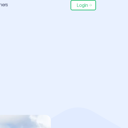
ners
Login