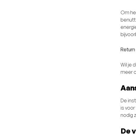
Om het
benutt
energie
bijvoo
Return
Wil je
meer o
Aans
De inst
is voor
nodig z
De v