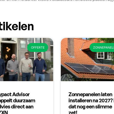
tikelen
OFFERTE
ZONNEPANEL
ypact Advisor
Zonnepanelen laten
oppelt duurzaam
installeren na 2027? 
vies direct aan
dat nog een slimme
YXN
zet!