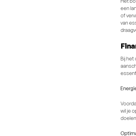
Het bo
een la
of ver
van es
draagv
Fina
Bij he
aansch
essent
Energi
Voordat
wil je 
doelen
Optima