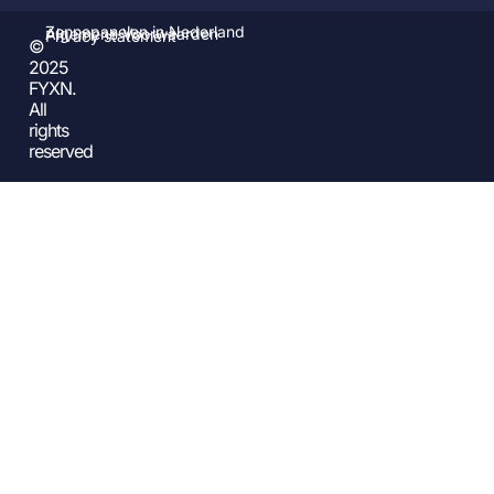
Zonnepanelen in Nederland
Algemene Voorwaarden
Privacy statement
©
2025
FYXN.
All
rights
reserved