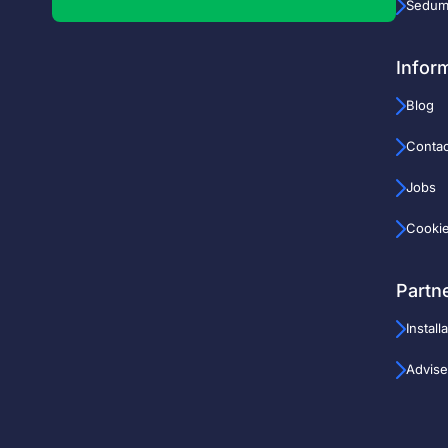
Sedum
Infor
Blog
Contac
Jobs
Cooki
Partn
Install
Advise