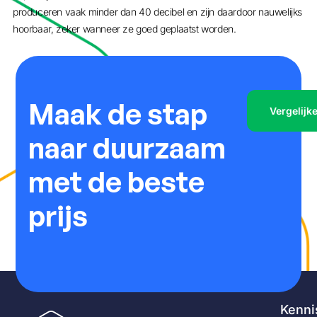
produceren vaak minder dan 40 decibel en zijn daardoor nauwelijks
hoorbaar, zeker wanneer ze goed geplaatst worden.
Maak de stap
Vergelijk
naar duurzaam
met de beste
prijs
Kenni