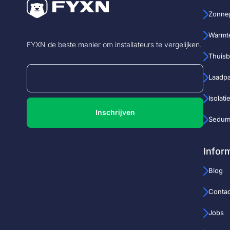
Zonne
Warmt
FYXN de beste manier om installateurs te vergelijken.
Thuisba
Laadp
Isolati
Inschrijven
Sedum
Infor
Blog
Contac
Jobs