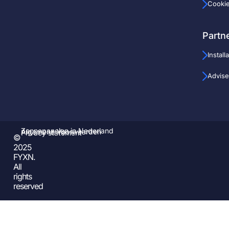
Cooki
Partn
Install
Advise
Zonnepanelen in Nederland
Algemene Voorwaarden
Privacy statement
©
2025
FYXN.
All
rights
reserved