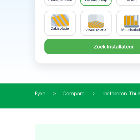
Zonnepanelen
Warmtepomp
Batterij
Dakisolatie
Muurisolat
Vloerisolatie
Zoek Installateur
Fyxn
>
Compare
>
Installeren-Thui