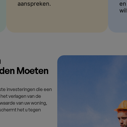
aanspreken.
en
wi
n
ouden Moeten
ste investeringen die een
het verlagen van de
 waarde van uw woning,
schermt het u tegen