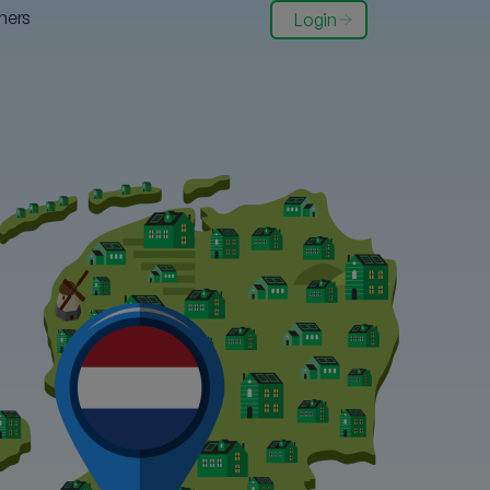
ners
Login