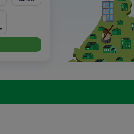
Autolader
ie