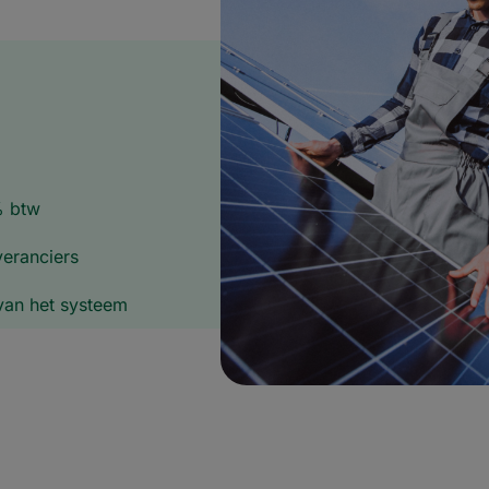
% btw
veranciers
van het systeem