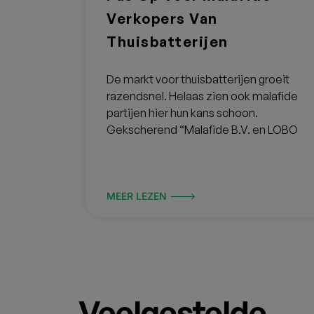
Verkopers Van
Thuisbatterijen
De markt voor thuisbatterijen groeit
razendsnel. Helaas zien ook malafide
partijen hier hun kans schoon.
Gekscherend “Malafide B.V. en LOBO
MEER LEZEN 🡒
Veelgestelde