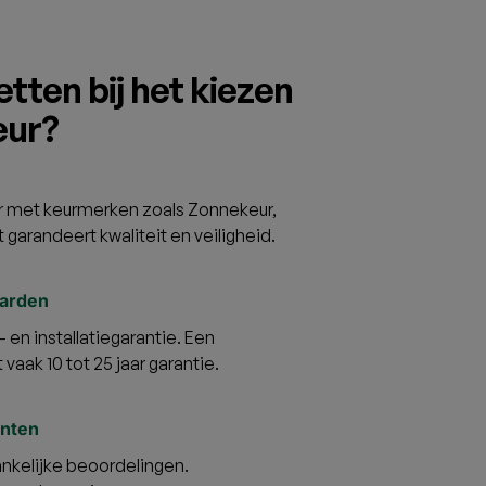
tten bij het kiezen
eur?
eur met keurmerken zoals Zonnekeur,
it garandeert kwaliteit en veiligheid.
aarden
 en installatiegarantie. Een
vaak 10 tot 25 jaar garantie.
anten
ankelijke beoordelingen.