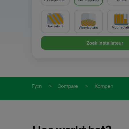
Zonnepanelen
Warmtepomp
Batterij
Dakisolatie
Muurisolat
Vloerisolatie
Zoek Installateur
Fyxn
>
Compare
>
Kompen