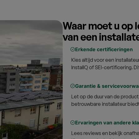
Waar moet u op le
van een installat
Erkende certificeringen
Kies altijd voor een installat
InstallQ of SEI-certificering. D
Garantie & servicevoorw
Let op de duur van de product-
betrouwbare installateur biedt 
Ervaringen van andere kl
Lees reviews en bekijk onafh