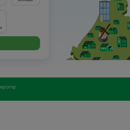
Autolader
ie
tepomp