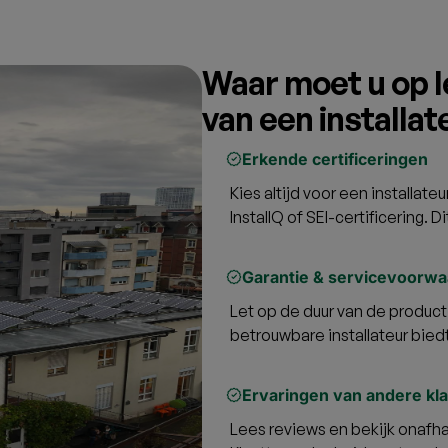
Waar moet u op le
van een installat
Erkende certificeringen
Kies altijd voor een installat
InstallQ of SEI-certificering. D
Garantie & servicevoorw
Let op de duur van de product-
betrouwbare installateur biedt 
Ervaringen van andere kl
Lees reviews en bekijk onafh