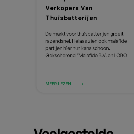
Verkopers Van
Thuisbatterijen
De markt voor thuisbatterijen groeit
razendsnel. Helaas zien ook malafide
partijen hier hun kans schoon.
Gekscherend “Malafide B.V. en LOBO
MEER LEZEN 🡒
Veelgestelde