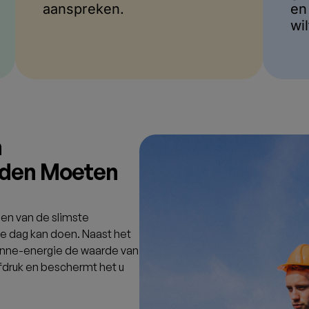
aanspreken.
en
wi
n
ouden Moeten
een van de slimste
e dag kan doen. Naast het
onne-energie de waarde van
fdruk en beschermt het u