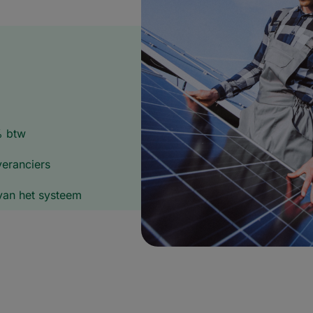
% btw
veranciers
van het systeem