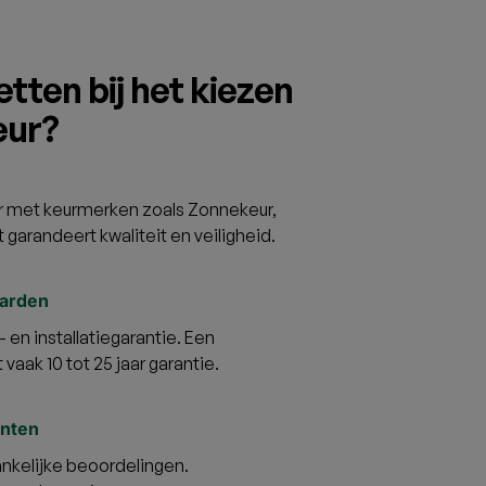
tten bij het kiezen
eur?
eur met keurmerken zoals Zonnekeur,
it garandeert kwaliteit en veiligheid.
aarden
 en installatiegarantie. Een
vaak 10 tot 25 jaar garantie.
anten
ankelijke beoordelingen.