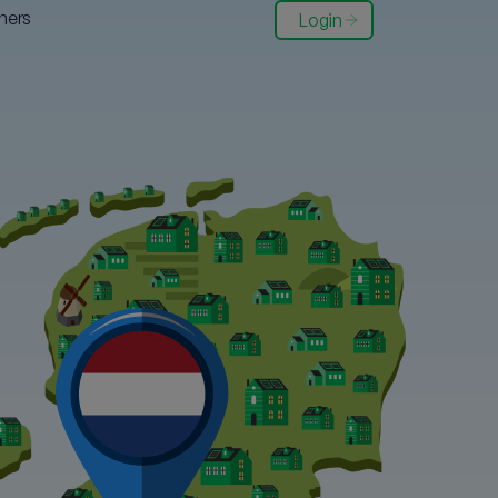
ners
Login