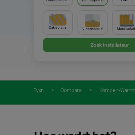
Zonnepanelen
Warmtepomp
Batterij
Dakisolatie
Muurisolat
Vloerisolatie
Zoek Installateur
Fyxn
>
Compare
>
Kompen-Warm