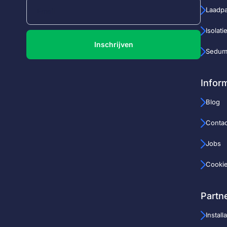
Laadp
Isolati
Inschrijven
Sedum
Infor
Blog
Contac
Jobs
Cooki
Partn
Install