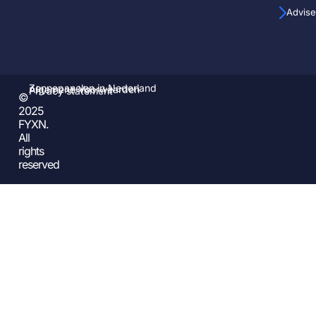
Advise
Zonnepanelen in Nederland
Algemene Voorwaarden
Privacy statement
©
2025
FYXN.
All
rights
reserved