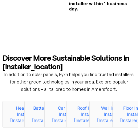
installer within 1 business
day.
Discover More Sustainable Solutions In
[installer_location]
In addition to solar panels, Fyxn helps you find trusted installers
for other green technologies in your area. Explore popular
solutions – all tailored to homes in Amersfoort.
Heat Pumps
Battery Installers
Car Charger
Roof Insulation
Wall Insulation
Floor I
Installers In
In
Installers In
Installers In
Installers In
Instal
[installer_location]
[installer_location]
[installer_location]
[installer_location]
[installer_location]
[installe