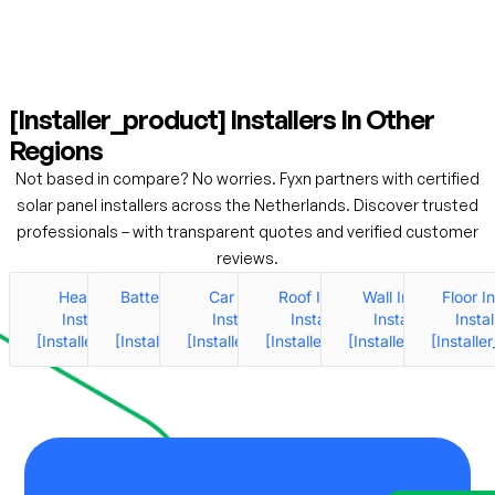
[installer_product] Installers In Other
Regions
Not based in
compare
? No worries. Fyxn partners with certified
solar panel installers across the Netherlands. Discover trusted
professionals – with transparent quotes and verified customer
reviews.
Heat Pumps
Battery Installers
Car Charger
Roof Insulation
Wall Insulation
Floor I
Installers In
In
Installers In
Installers In
Installers In
Instal
[installer_product]
[installer_product]
[installer_product]
[installer_product]
[installer_product]
[installe