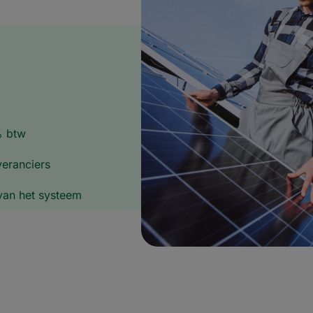
aangeboden diensten. Kies
vo
de installateurs die u
ge
aanspreken.
en
wi
n
ouden Moeten
imste investeringen die een
het verlagen van de
 waarde van uw woning,
schermt het u tegen