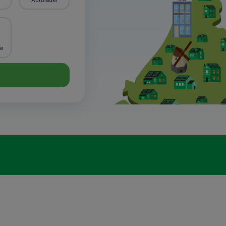
Autolader
ie
0
resultaten gevonden