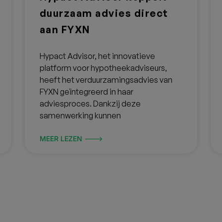
Lees reviews en bekijk onafh
Klanttevredenheid zegt veel o
OFFERTE