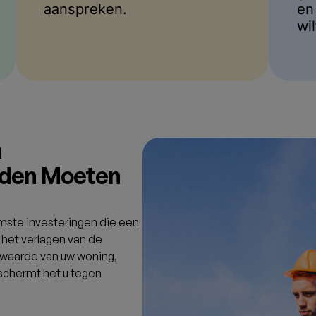
Selecteer Installateurs
Vr
Vergelijk op basis van
Vu
reviews, certificeringen en
of