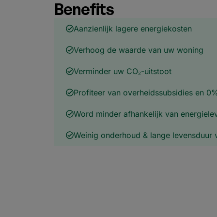
of een warmtepomp), en
bekijk installateurs in uw
regio.
Waarom Huiseigenare
[installer_product] Z
Overwegen
Het installeren van
mitsubishi
is een van de sl
huiseigenaar vandaag de dag kan doen. Naast 
energierekening, verhoogt zonne-energie de
verlaagt het uw ecologische voetafdruk en be