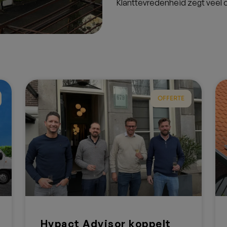
Waar moet u op le
van een installat
Erkende certificeringen
Kies altijd voor een installat
InstallQ of SEI-certificering. D
Garantie & servicevoorw
Let op de duur van de product-
betrouwbare installateur biedt 
Ervaringen van andere kl