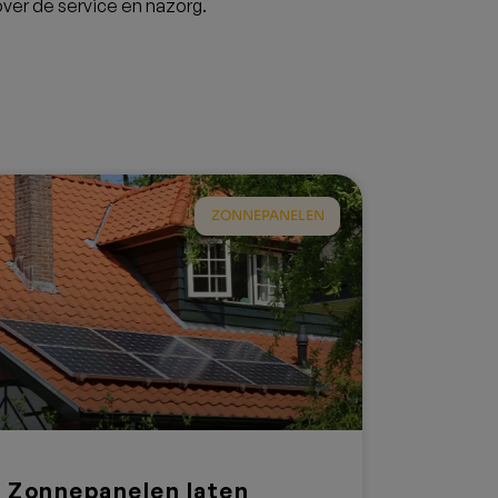
tten bij het kiezen
eur?
eur met keurmerken zoals Zonnekeur,
it garandeert kwaliteit en veiligheid.
aarden
 en installatiegarantie. Een
vaak 10 tot 25 jaar garantie.
anten