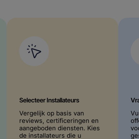
Geen Installateurs Gevonden in
Amsterdam
Helaas hebben we momenteel geen geverifieerde
installateurs die dit product aanbieden in
Amsterdam
.
Zoek in Nabijgelegen Regio's