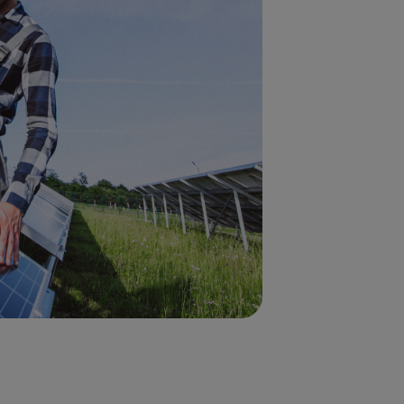
orstellen van de
selecteerde installateurs
 kiest met wie u verder
lt gaan.