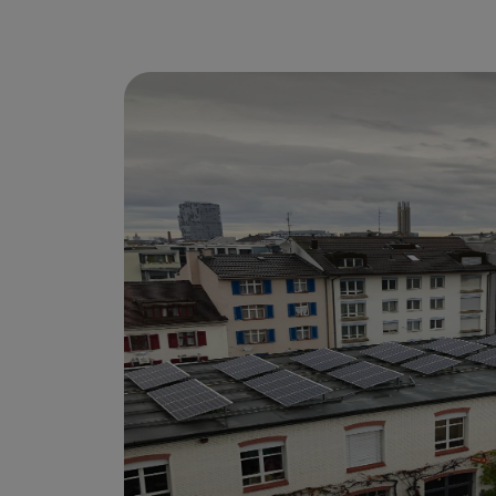
stijgende elektriciteitsprijzen.
Benefits
Aanzienlijk lagere energiekosten
Verhoog de waarde van uw woning
Verminder uw CO₂-uitstoot
Profiteer van overheids­s­ubsidies en 0
Word minder afhankelijk van energiele
Weinig onderhoud & lange levensduur 