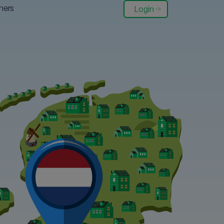
ners
Login