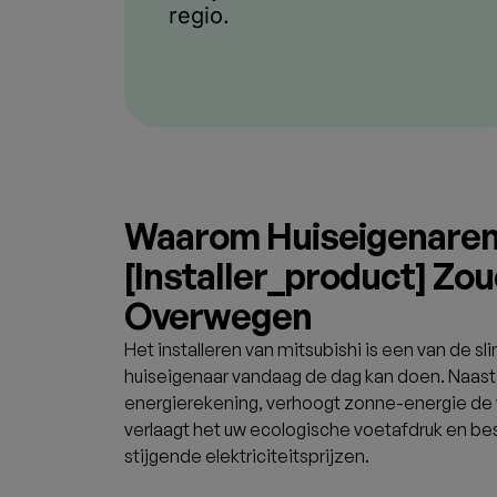
Hoe werkt het?
Zoek & Vergelijk​
Vul uw locatie in, kies een
product (zoals zonnepanelen