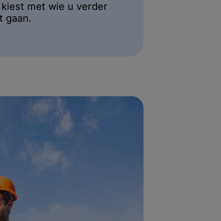
aag Offertes Aan
l uw gegevens in en vraag
fertes aan. U ontvangt