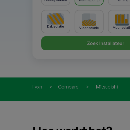
Zonnepanelen
Warmtepomp
Batterij
Dakisolatie
Muurisolat
Vloerisolatie
Zoek Installateur
Fyxn
>
Compare
>
Mitsubishi