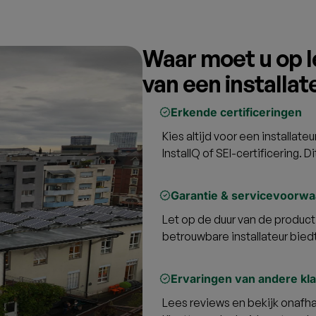
% btw
veranciers
van het systeem